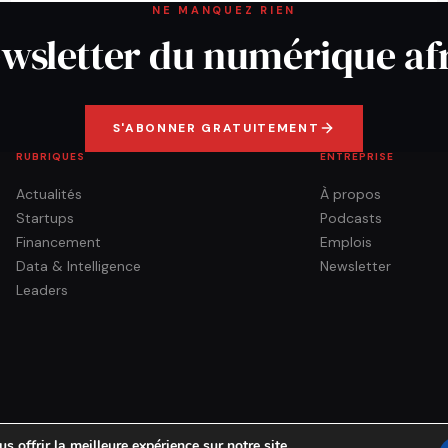
NE MANQUEZ RIEN
wsletter du numérique af
S'ABONNER GRATUITEMENT
RUBRIQUES
ENTREPRISE
Actualités
À propos
Startups
Podcasts
Financement
Emplois
Data & Intelligence
Newsletter
Leaders
 offrir la meilleure expérience sur notre site.