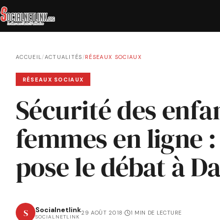
ACCUEIL
/
ACTUALITÉS
/
RÉSEAUX SOCIAUX
RÉSEAUX SOCIAUX
Sécurité des enfan
femmes en ligne 
pose le débat à D
Socialnetlink
S
29 AOÛT 2018
·
1 MIN DE LECTURE
SOCIALNETLINK