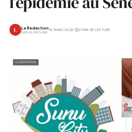
l’épidémie au Sén
La Redaction
L
16 MARS 2020
·
3 MIN DE LECTURE
SOCIALNETLINK
ILLUSTRATION