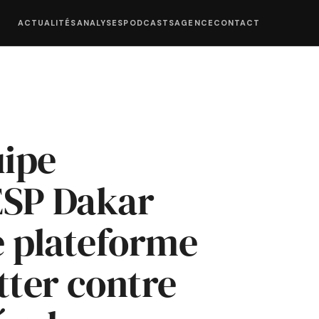
ACTUALITÉS
ANALYSES
PODCASTS
AGENCE
CONTACT
uipe
’ESP Dakar
e plateforme
tter contre