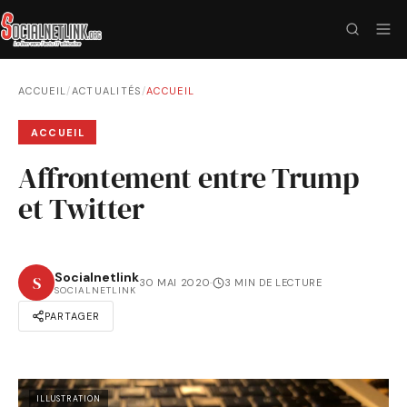
ACCUEIL
/
ACTUALITÉS
/
ACCUEIL
ACCUEIL
Affrontement entre Trump
et Twitter
Socialnetlink
S
30 MAI 2020
·
3 MIN DE LECTURE
SOCIALNETLINK
PARTAGER
ILLUSTRATION