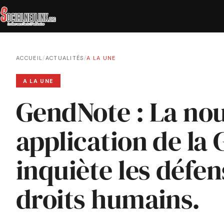
ACCUEIL
/
ACTUALITÉS
/
A LA UNE
A LA UNE
GendNote : La nou
application de la
inquiète les défe
droits humains.