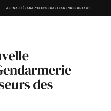
ACTUALITÉS
ANALYSES
PODCASTS
AGENCE
CONTACT
velle
 Gendarmerie
nseurs des