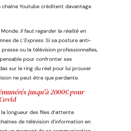
ne chaîne Youtube créditent davantage
u
Monde
. Il faut regarder la réalité en
lonnes de
L’Express
. Si sa posture anti-
presse ou la télévision professionnelles,
ispensable pour confronter ses
das sur le ring du réel pour lui prouver
évision ne peut être que perdante.
rémunérés jusqu’à 2000‎€ pour
pCovid
la longueur des files d’attente
 chaînes de télévision d’information en
t, est un moment de sa communication