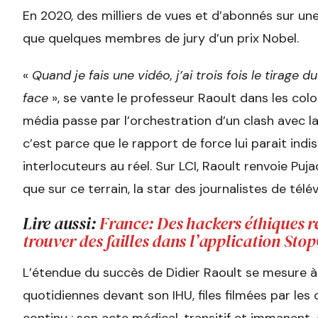
En 2020, des milliers de vues et d’abonnés sur u
que quelques membres de jury d’un prix Nobel.
«
Quand je fais une vidéo, j’ai trois fois le tirage d
face
», se vante le professeur Raoult dans les co
média passe par l’orchestration d’un clash avec la 
c’est parce que le rapport de force lui parait ind
interlocuteurs au réel. Sur LCI, Raoult renvoie Puja
que sur ce terrain, la star des journalistes de tél
Lire aussi:
France: Des hackers éthiques 
trouver des failles dans l’application Sto
L’étendue du succès de Didier Raoult se mesure à 
quotidiennes devant son IHU, files filmées par les
continu : son acte médical, transitif et immanen