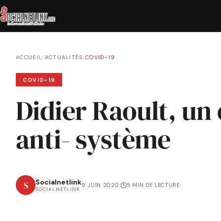
ACCUEIL
/
ACTUALITÉS
/
COVID-19
COVID-19
Didier Raoult, u
anti- système
Socialnetlink
S
9 JUIN 2020
·
5 MIN DE LECTURE
SOCIALNETLINK