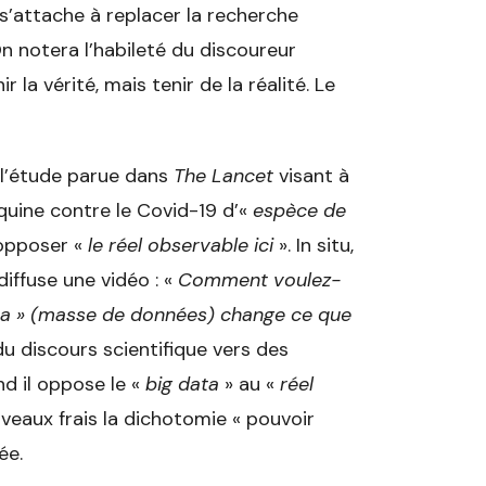
 s’attache à replacer la recherche
On notera l’habileté du discoureur
la vérité, mais tenir de la réalité. Le
, l’étude parue dans
The Lancet
visant à
oquine contre le Covid-19 d’«
espèce de
 opposer «
le réel observable ici
». In situ,
diffuse une vidéo : «
Comment voulez-
ata » (masse de données) change ce que
du discours scientifique vers des
d il oppose le «
big data
» au «
réel
ouveaux frais la dichotomie « pouvoir
ée.