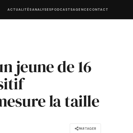
ACTUALITÉS
ANALYSES
PODCASTS
AGENCE
CONTACT
n jeune de 16
itif
esure la taille
PARTAGER