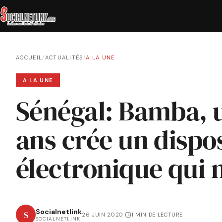
ACCUEIL
/
ACTUALITÉS
/
A LA UNE
A LA UNE
Sénégal: Bamba, u
ans crée un dispos
électronique qui m
Socialnetlink
S
26 JUIN 2020
·
1 MIN DE LECTURE
SOCIALNETLINK