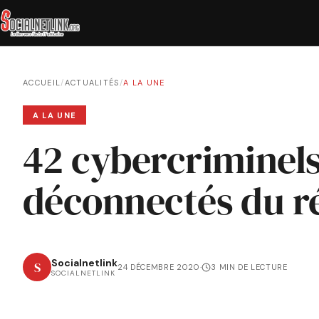
ACCUEIL
/
ACTUALITÉS
/
A LA UNE
A LA UNE
42 cybercriminels
déconnectés du r
Socialnetlink
S
24 DÉCEMBRE 2020
·
3 MIN DE LECTURE
SOCIALNETLINK