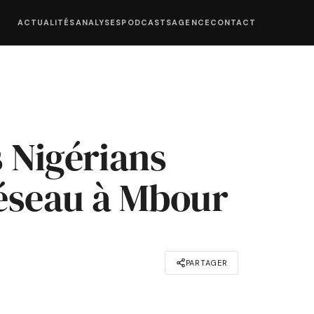
ACTUALITÉS
ANALYSES
PODCASTS
AGENCE
CONTACT
 Nigérians
éseau à Mbour
PARTAGER