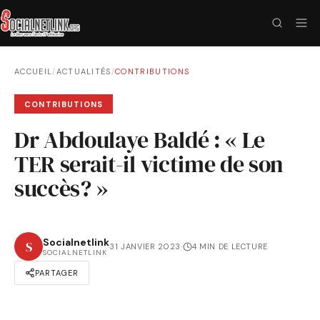
ACCUEIL
/
ACTUALITÉS
/
CONTRIBUTIONS
CONTRIBUTIONS
Dr Abdoulaye Baldé : « Le
TER serait-il victime de son
succès? »
Socialnetlink
S
31 JANVIER 2023
·
4 MIN DE LECTURE
SOCIALNETLINK
PARTAGER