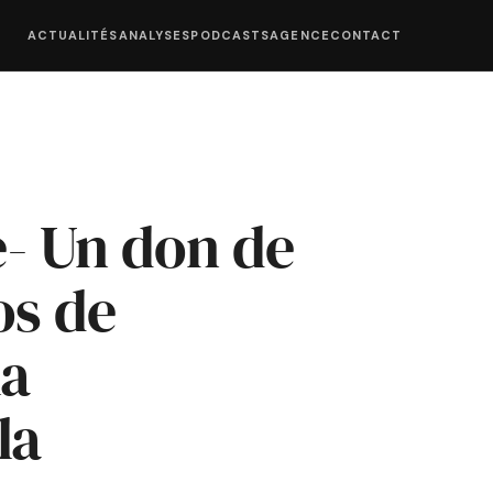
ACTUALITÉS
ANALYSES
PODCASTS
AGENCE
CONTACT
- Un don de
os de
la
la