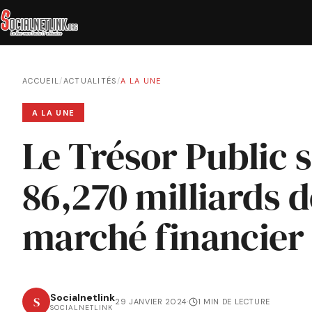
ACCUEIL
/
ACTUALITÉS
/
A LA UNE
A LA UNE
Le Trésor Public s
86,270 milliards d
marché financier
Socialnetlink
S
29 JANVIER 2024
·
1 MIN DE LECTURE
SOCIALNETLINK