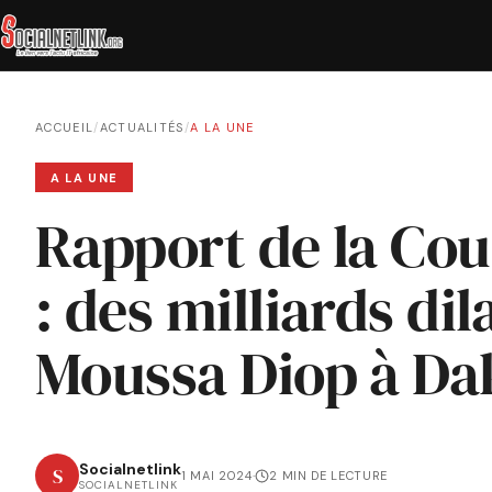
ACCUEIL
/
ACTUALITÉS
/
A LA UNE
A LA UNE
Rapport de la Co
: des milliards di
Moussa Diop à Da
Socialnetlink
S
1 MAI 2024
·
2 MIN DE LECTURE
SOCIALNETLINK