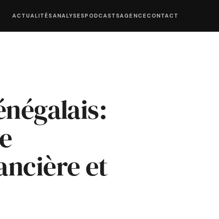
ACTUALITÉS
ANALYSES
PODCASTS
AGENCE
CONTACT
énégalais:
e
ancière et