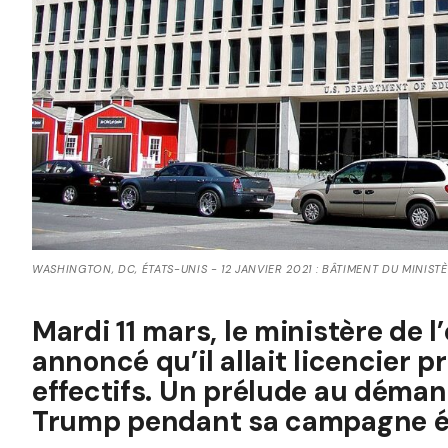
WASHINGTON, DC, ÉTATS-UNIS - 12 JANVIER 2021 : BÂTIMENT DU MINIS
Mardi 11 mars, le ministère de 
annoncé qu’il allait licencier p
effectifs. Un prélude au déma
Trump pendant sa campagne él