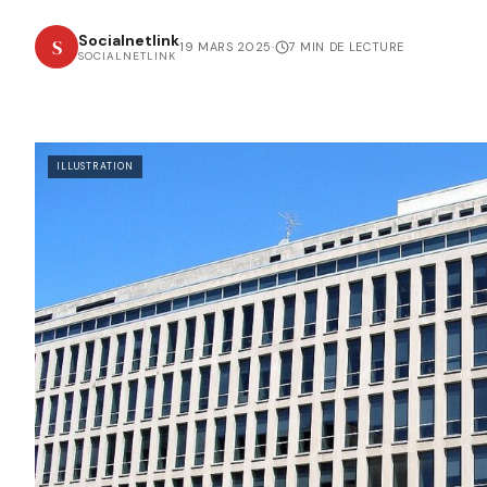
Socialnetlink
S
19 MARS 2025
·
7 MIN DE LECTURE
SOCIALNETLINK
ILLUSTRATION