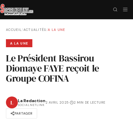
ACCUEIL
/
ACTUALITÉS
/
A LA UNE
A LA UNE
Le Président Bassirou
Diomaye FAYE reçoit le
Groupe COFINA
La Redaction
L
2 AVRIL 2025
·
2 MIN DE LECTURE
SOCIALNETLINK
PARTAGER