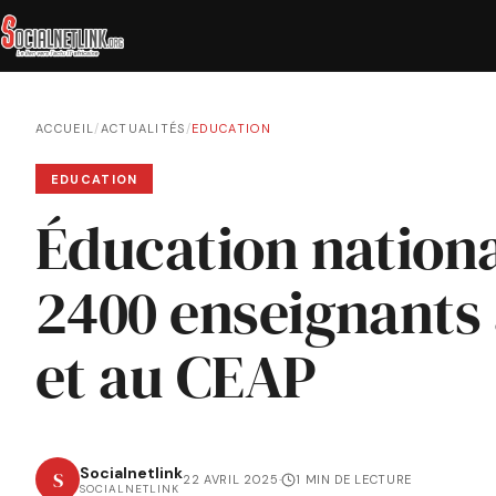
ACCUEIL
/
ACTUALITÉS
/
EDUCATION
EDUCATION
Éducation nationa
2400 enseignants
et au CEAP
Socialnetlink
S
22 AVRIL 2025
·
1 MIN DE LECTURE
SOCIALNETLINK