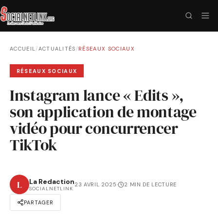
ACCUEIL
/
ACTUALITÉS
/
RÉSEAUX SOCIAUX
RÉSEAUX SOCIAUX
Instagram lance « Edits »,
son application de montage
vidéo pour concurrencer
TikTok
La Redaction
L
23 AVRIL 2025
·
2 MIN DE LECTURE
SOCIALNETLINK
PARTAGER