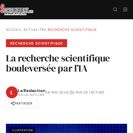
ACCUEIL
/
ACTUALITÉS
/
RECHERCHE SCIENTIFIQUE
RECHERCHE SCIENTIFIQUE
La recherche scientifique
bouleversée par l’IA
La Redaction
L
26 MAI 2026
·
1 MIN DE LECTURE
SOCIALNETLINK
PARTAGER
ILLUSTRATION