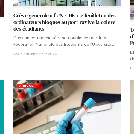
Grève générale à l’UN-CHK : le feuilleton des
ordinateurs bloqués au port ravive la colère
des étudiants
T
d
Dans un communiqué rendu public ce mardi, la
P
Fédération Nationale des Étudiants de l’Université
Numérique Cheikh Hamidou KANE…
L
Socialnetlink
·
5 Août 2026
de
g
Pa
AFRIQUE