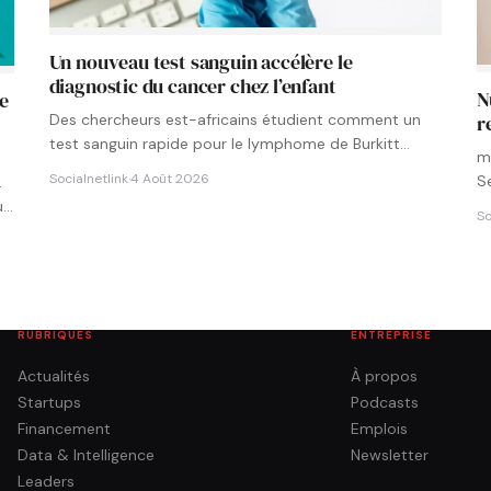
Un nouveau test sanguin accélère le
diagnostic du cancer chez l’enfant
N
le
Des chercheurs est-africains étudient comment un
r
test sanguin rapide pour le lymphome de Burkitt
m
pourrait être intégré aux…
Socialnetlink
·
4 Août 2026
S
.
u…
So
RUBRIQUES
ENTREPRISE
Actualités
À propos
Startups
Podcasts
Financement
Emplois
Data & Intelligence
Newsletter
Leaders