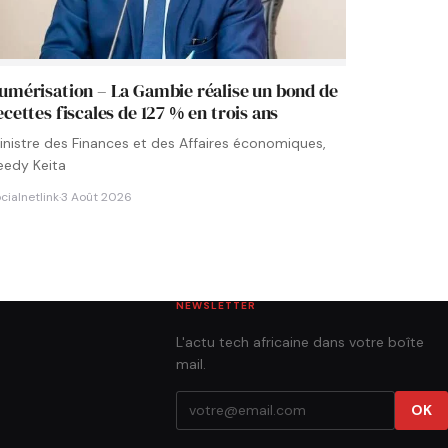
umérisation – La Gambie réalise un bond de
ecettes fiscales de 127 % en trois ans
inistre des Finances et des Affaires économiques,
eedy Keita
cialnetlink
·
3 Août 2026
NEWSLETTER
L'actu tech africaine dans votre boîte
mail.
OK