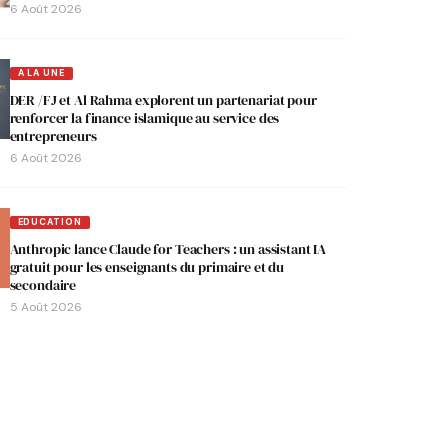
6 Août 2026
A LA UNE
DER /FJ et Al Rahma explorent un partenariat pour
renforcer la finance islamique au service des
entrepreneurs
6 Août 2026
EDUCATION
Anthropic lance Claude for Teachers : un assistant IA
gratuit pour les enseignants du primaire et du
secondaire
5 Août 2026