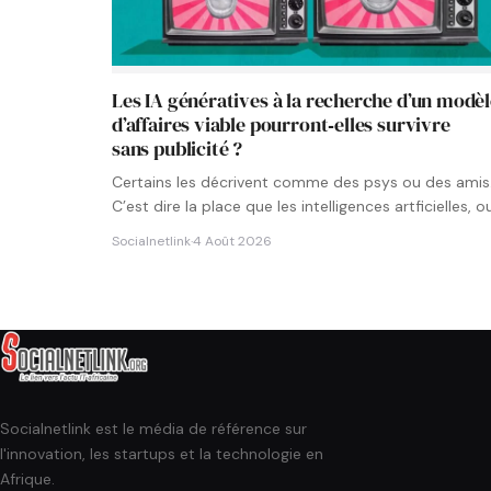
Les IA génératives à la recherche d’un modè
d’affaires viable pourront‑elles survivre
sans publicité ?
Certains les décrivent comme des psys ou des amis
C’est dire la place que les intelligences artficielles, o
Socialnetlink
·
4 Août 2026
Socialnetlink est le média de référence sur
l'innovation, les startups et la technologie en
Afrique.