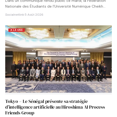
Dans un communiqué rendu public ce mardi, la Fédération
Nationale des Étudiants de l’Université Numérique Cheikh
Hamidou KANE…
Socialnetlink
·
5 Août 2026
A LA UNE
Tokyo – Le Sénégal présente sa stratégie
d’intelligence artificielle au Hiroshima AI Process
Friends Group