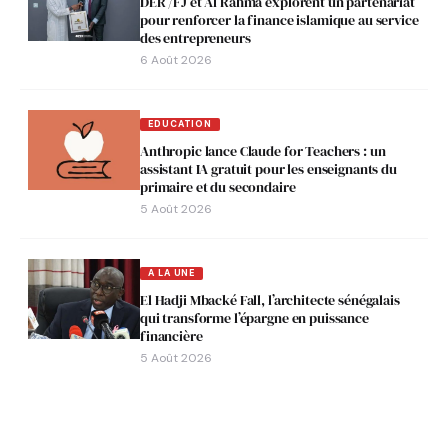
DER /FJ et Al Rahma explorent un partenariat
pour renforcer la finance islamique au service
des entrepreneurs
6 Août 2026
EDUCATION
Anthropic lance Claude for Teachers : un
assistant IA gratuit pour les enseignants du
primaire et du secondaire
5 Août 2026
A LA UNE
El Hadji Mbacké Fall, l’architecte sénégalais
qui transforme l’épargne en puissance
financière
5 Août 2026