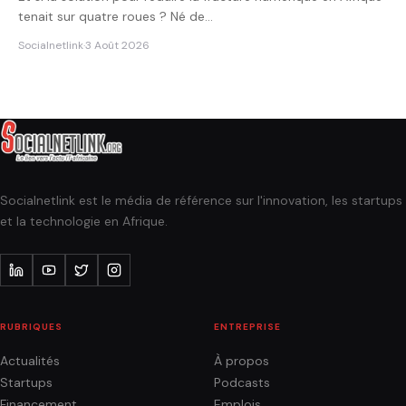
tenait sur quatre roues ? Né de…
Socialnetlink
·
3 Août 2026
Socialnetlink est le média de référence sur l'innovation, les startups
et la technologie en Afrique.
RUBRIQUES
ENTREPRISE
Actualités
À propos
Startups
Podcasts
Financement
Emplois