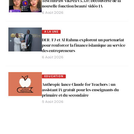
Test HitPaw VikPea v5.3.0 : Découverte de la
nouvelle fonction beauté vidéo IA
6 Août 2026
A LA UNE
DER /FJ et Al Rahma explorent un partenariat
pour renforcer la finance islamique au service
des entrepreneurs
6 Août 2026
EDUCATION
Anthropic lance Claude for Teachers : un
assistant IA gratuit pour les enseignants du
primaire et du secondaire
5 Août 2026