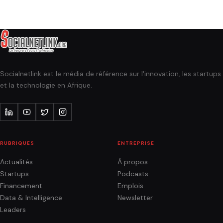
Socialnetlink est le média de référence sur l'innovation, les startups
et la technologie en Afrique.
RUBRIQUES
ENTREPRISE
Actualités
À propos
Startups
Podcasts
Financement
Emplois
Data & Intelligence
Newsletter
Leaders