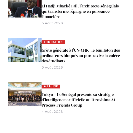
El Hadji Mbacké Fall, l’architecte sénégalais
qui transforme l’épargne en puissance
financière
5 Août 2026
EDUCATION
Grève générale à l’UN-CHK : le feuilleton des
ordinateurs bloqués au port ravive la colère
des étudiants
5 Août 2026
A LA UNE
Tokyo – Le Sénégal présente sa stratégie
d’intelligence artificielle au Hiroshima AI
Process Friends Group
4 Août 2026