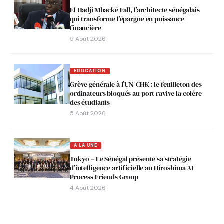
El Hadji Mbacké Fall, l’architecte sénégalais
qui transforme l’épargne en puissance
financière
5 Août 2026
EDUCATION
Grève générale à l’UN-CHK : le feuilleton des
ordinateurs bloqués au port ravive la colère
des étudiants
5 Août 2026
A LA UNE
Tokyo – Le Sénégal présente sa stratégie
d’intelligence artificielle au Hiroshima AI
Process Friends Group
4 Août 2026