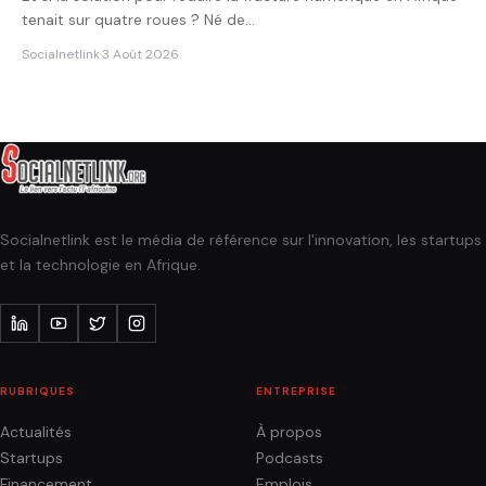
tenait sur quatre roues ? Né de…
Socialnetlink
·
3 Août 2026
Socialnetlink est le média de référence sur l'innovation, les startups
et la technologie en Afrique.
RUBRIQUES
ENTREPRISE
Actualités
À propos
Startups
Podcasts
Financement
Emplois