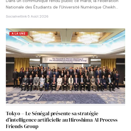
Dans un communiqué rendu public ce mardi, la Fédération
Nationale des Étudiants de l’Université Numérique Cheikh
Hamidou KANE…
Socialnetlink
·
5 Août 2026
A LA UNE
Tokyo – Le Sénégal présente sa stratégie
d’intelligence artificielle au Hiroshima AI Process
Friends Group