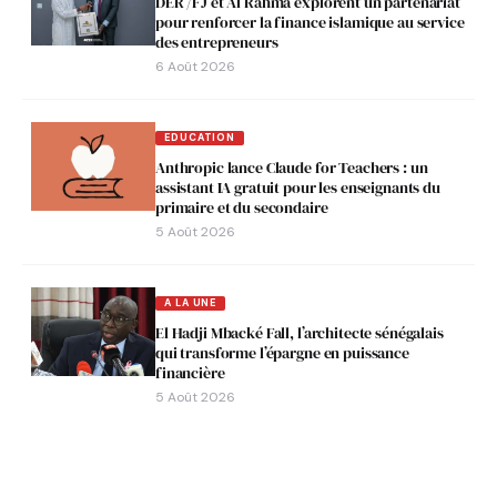
DER /FJ et Al Rahma explorent un partenariat
pour renforcer la finance islamique au service
des entrepreneurs
6 Août 2026
EDUCATION
Anthropic lance Claude for Teachers : un
assistant IA gratuit pour les enseignants du
primaire et du secondaire
5 Août 2026
A LA UNE
El Hadji Mbacké Fall, l’architecte sénégalais
qui transforme l’épargne en puissance
financière
5 Août 2026