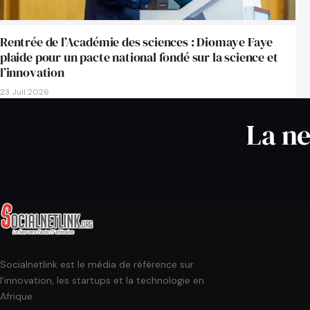
Rentrée de l’Académie des sciences : Diomaye Faye
plaide pour un pacte national fondé sur la science et
l’innovation
23 Juil 2026
La ne
Socialnetlink est le média de référence sur
l'innovation, les startups et la technologie en
Afrique.