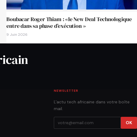
Boubacar Roger Thiam : «le New Deal Technologique
entre dans sa phase d’exécution »
9 Juin 2026
ricain
NEWSLETTER
L'actu tech africaine dans votre boîte
mail.
OK