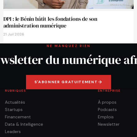
DPI : le Bénin bâtit les fondations de son
administration numérique
21 Juil 2026
NE MANQUEZ RIEN
wsletter du numérique af
S'ABONNER GRATUITEMENT
RUBRIQUES
ENTREPRISE
Actualités
À propos
Startups
Podcasts
Financement
Emplois
Data & Intelligence
Newsletter
Leaders