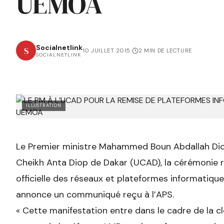
UEMOA
Socialnetlink
S
10 JUILLET 2015
·
2 MIN DE LECTURE
SOCIALNETLINK
ILLUSTRATION
Le Premier ministre Mahammed Boun Abdallah Dionn
Cheikh Anta Diop de Dakar (UCAD), la cérémonie r
officielle des réseaux et plateformes informatiqu
annonce un communiqué reçu à l’APS.
«
Cette manifestation entre dans le cadre de la cl