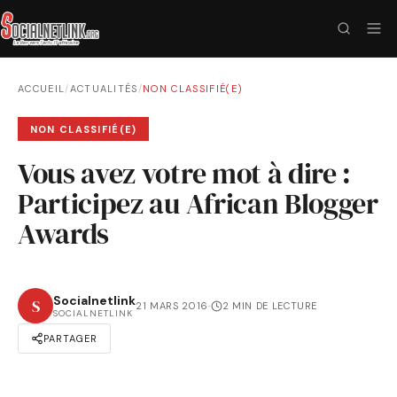
ACCUEIL
/
ACTUALITÉS
/
NON CLASSIFIÉ(E)
NON CLASSIFIÉ(E)
Vous avez votre mot à dire :
Participez au African Blogger
Awards
Socialnetlink
S
21 MARS 2016
·
2 MIN DE LECTURE
SOCIALNETLINK
PARTAGER