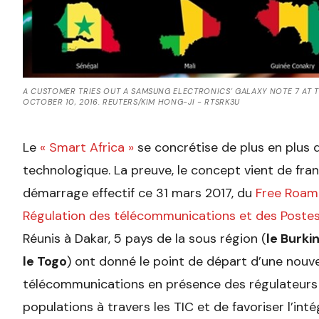
A CUSTOMER TRIES OUT A SAMSUNG ELECTRONICS' GALAXY NOTE 7 AT 
OCTOBER 10, 2016. REUTERS/KIM HONG-JI - RTSRK3U
Le
« Smart Africa »
se concrétise de plus en plus 
technologique. La preuve, le concept vient de fran
démarrage effectif ce 31 mars 2017, du
Free Roami
Régulation des télécommunications et des Postes 
Réunis à Dakar, 5 pays de la sous région (
le Burkin
le Togo
) ont donné le point de départ d’une nouv
télécommunications en présence des régulateurs afr
populations à travers les TIC et de favoriser l’inté