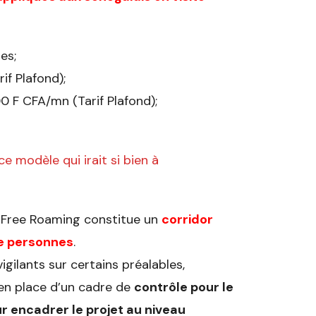
es;
if Plafond);
00 F CFA/mn (Tarif Plafond);
e modèle qui irait si bien à
e Free Roaming constitue un
corridor
de personnes
.
gilants sur certains préalables,
en place d’un cadre de
contrôle pour le
ur encadrer le projet au niveau