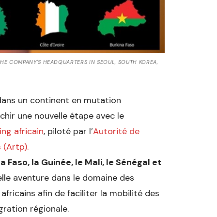
THE COMPANY'S HEADQUARTERS IN SEOUL, SOUTH KOREA,
dans un continent en mutation
chir une nouvelle étape avec le
ng africain
, piloté par l’
Autorité de
(Artp).
a Faso, la Guinée, le Mali, le Sénégal et
elle aventure dans le domaine des
icains afin de faciliter la mobilité des
gration régionale.