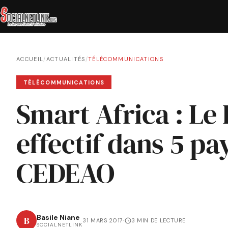
ACCUEIL
/
ACTUALITÉS
/
TÉLÉCOMMUNICATIONS
TÉLÉCOMMUNICATIONS
Smart Africa : Le
effectif dans 5 pa
CEDEAO
Basile Niane
B
31 MARS 2017
·
3 MIN DE LECTURE
SOCIALNETLINK