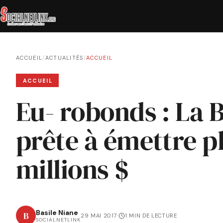
ACCUEIL
/
ACTUALITÉS
/
ACCUEIL
ACCUEIL
Eu- robonds : La
prête à émettre p
millions $
Basile Niane
B
29 MAI 2017
·
1 MIN DE LECTURE
SOCIALNETLINK