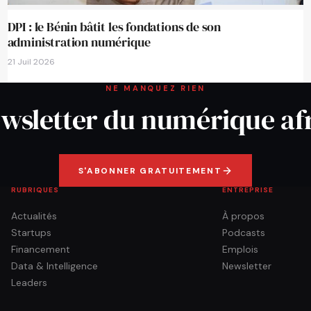
DPI : le Bénin bâtit les fondations de son
administration numérique
21 Juil 2026
NE MANQUEZ RIEN
wsletter du numérique af
S'ABONNER GRATUITEMENT
RUBRIQUES
ENTREPRISE
Actualités
À propos
Startups
Podcasts
Financement
Emplois
Data & Intelligence
Newsletter
Leaders