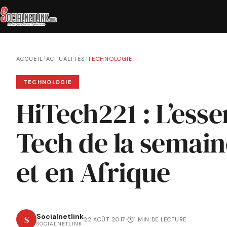
ACCUEIL
/
ACTUALITÉS
/
TECHNOLOGIE
TECHNOLOGIE
HiTech221 : L’essen
Tech de la semain
et en Afrique
Socialnetlink
S
22 AOÛT 2017
·
1 MIN DE LECTURE
SOCIALNETLINK