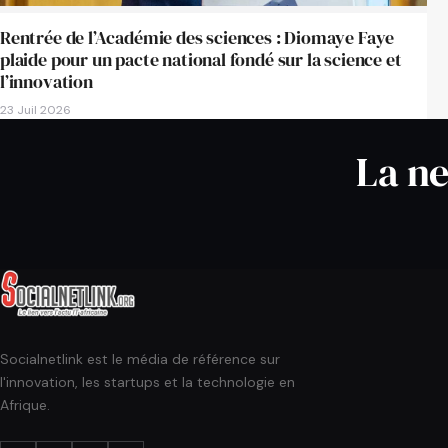
Rentrée de l’Académie des sciences : Diomaye Faye
plaide pour un pacte national fondé sur la science et
l’innovation
23 Juil 2026
La ne
Socialnetlink est le média de référence sur
l'innovation, les startups et la technologie en
Afrique.