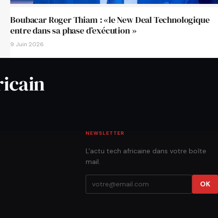
Boubacar Roger Thiam : «le New Deal Technologique
entre dans sa phase d’exécution »
9 Juin 2026
ricain
NEWSLETTER
L'actu tech africaine dans votre boîte
mail.
OK