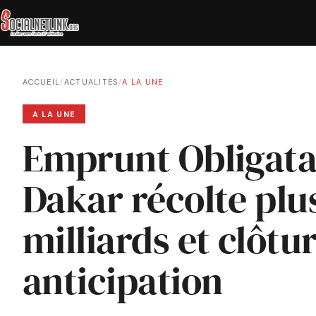
ACCUEIL
/
ACTUALITÉS
/
A LA UNE
A LA UNE
Emprunt Obligatai
Dakar récolte plu
milliards et clôtu
anticipation