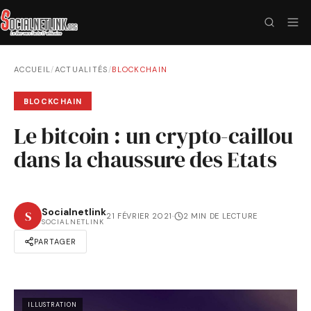
ACCUEIL
/
ACTUALITÉS
/
BLOCKCHAIN
BLOCKCHAIN
Le bitcoin : un crypto-caillou
dans la chaussure des Etats
Socialnetlink
S
21 FÉVRIER 2021
·
2 MIN DE LECTURE
SOCIALNETLINK
PARTAGER
ILLUSTRATION