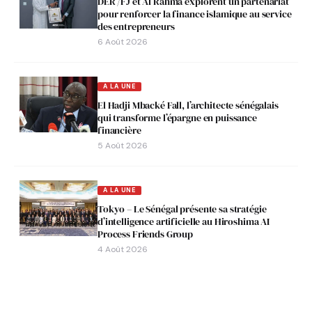
DER /FJ et Al Rahma explorent un partenariat
pour renforcer la finance islamique au service
des entrepreneurs
6 Août 2026
A LA UNE
El Hadji Mbacké Fall, l’architecte sénégalais
qui transforme l’épargne en puissance
financière
5 Août 2026
A LA UNE
Tokyo – Le Sénégal présente sa stratégie
d’intelligence artificielle au Hiroshima AI
Process Friends Group
4 Août 2026