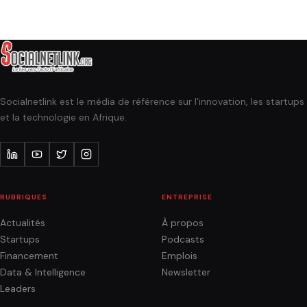
Socialnetlink est le média de référence sur l'innovation, les startups
et la technologie en Afrique.
RUBRIQUES
ENTREPRISE
Actualités
À propos
Startups
Podcasts
Financement
Emplois
Data & Intelligence
Newsletter
Leaders