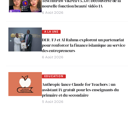
Test HitPaw VikPea v5.3.0 : Découverte de la
nouvelle fonction beauté vidéo IA
6 Août 2026
A LA UNE
DER /FJ et Al Rahma explorent un partenariat
pour renforcer la finance islamique au service
des entrepreneurs
6 Août 2026
EDUCATION
Anthropic lance Claude for Teachers : un
assistant IA gratuit pour les enseignants du
primaire et du secondaire
5 Août 2026