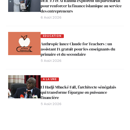
DER /FJ et Al Rahma explorent un partenariat
pour renforcer la finance islamique au service
des entrepreneurs
6 Août 2026
EDUCATION
Anthropic lance Claude for Teachers : un
assistant IA gratuit pour les enseignants du
primaire et du secondaire
5 Août 2026
A LA UNE
El Hadji Mbacké Fall, l’architecte sénégalais
qui transforme l’épargne en puissance
financière
5 Août 2026