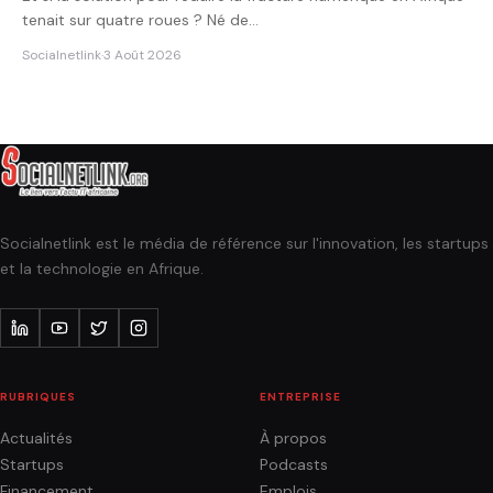
tenait sur quatre roues ? Né de…
Socialnetlink
·
3 Août 2026
Socialnetlink est le média de référence sur l'innovation, les startups
et la technologie en Afrique.
RUBRIQUES
ENTREPRISE
Actualités
À propos
Startups
Podcasts
Financement
Emplois