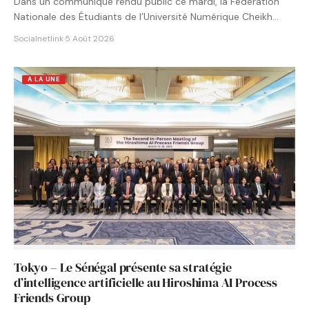
Dans un communiqué rendu public ce mardi, la Fédération
Nationale des Étudiants de l’Université Numérique Cheikh
Hamidou KANE…
Socialnetlink
·
5 Août 2026
A LA UNE
Tokyo – Le Sénégal présente sa stratégie
d’intelligence artificielle au Hiroshima AI Process
Friends Group