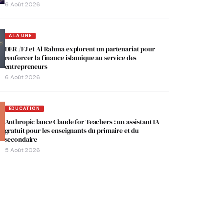
6 Août 2026
A LA UNE
DER /FJ et Al Rahma explorent un partenariat pour
renforcer la finance islamique au service des
entrepreneurs
6 Août 2026
EDUCATION
Anthropic lance Claude for Teachers : un assistant IA
gratuit pour les enseignants du primaire et du
secondaire
5 Août 2026