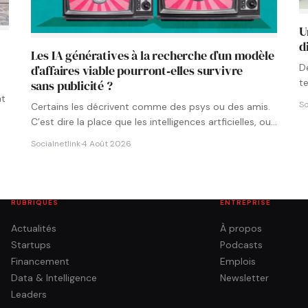
U
d
Les IA génératives à la recherche d’un modèle
D
d’affaires viable pourront‑elles survivre
t
sans publicité ?
p
nt
So
Certains les décrivent comme des psys ou des amis.
C’est dire la place que les intelligences artficielles, ou…
Socialnetlink
·
4 Août 2026
RUBRIQUES
ENTREPRISE
Actualités
À propos
Startups
Podcasts
Financement
Emplois
Data & Intelligence
Newsletter
Leaders