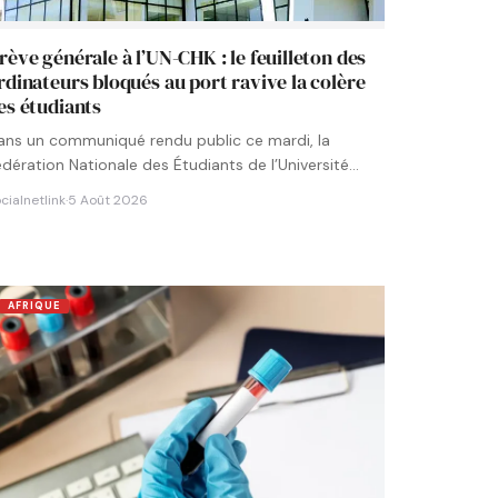
rève générale à l’UN-CHK : le feuilleton des
rdinateurs bloqués au port ravive la colère
es étudiants
ans un communiqué rendu public ce mardi, la
édération Nationale des Étudiants de l’Université
umérique Cheikh Hamidou KANE…
cialnetlink
·
5 Août 2026
AFRIQUE