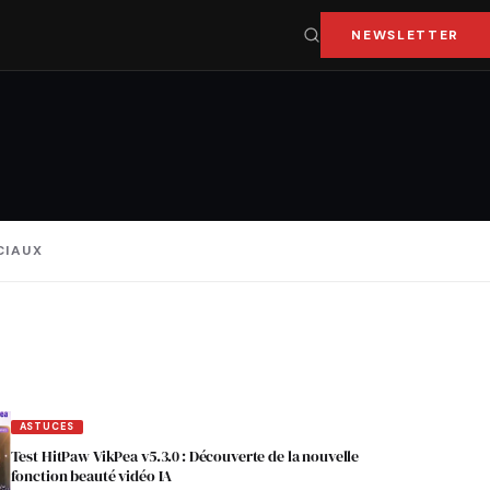
NEWSLETTER
CIAUX
ASTUCES
Test HitPaw VikPea v5.3.0 : Découverte de la nouvelle
fonction beauté vidéo IA