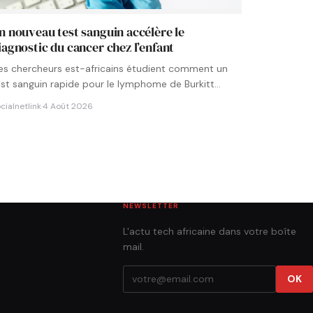
n nouveau test sanguin accélère le
iagnostic du cancer chez l’enfant
es chercheurs est-africains étudient comment un
est sanguin rapide pour le lymphome de Burkitt
ourrait être intégré aux…
cialnetlink
·
4 Août 2026
NEWSLETTER
L'actu tech africaine dans votre boîte
mail.
OK