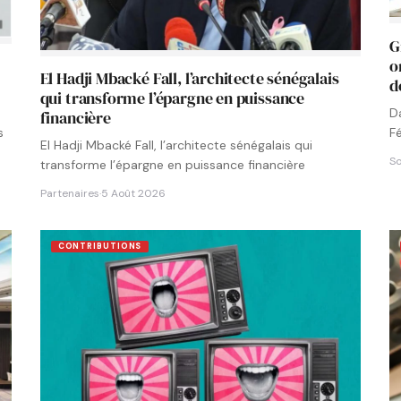
G
o
El Hadji Mbacké Fall, l’architecte sénégalais
d
qui transforme l’épargne en puissance
D
financière
F
s
El Hadji Mbacké Fall, l’architecte sénégalais qui
N
So
transforme l’épargne en puissance financière
Partenaires
·
5 Août 2026
CONTRIBUTIONS