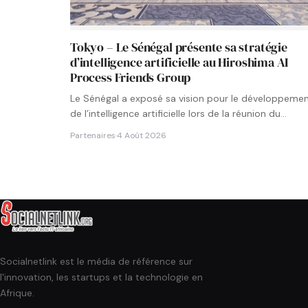
Tokyo – Le Sénégal présente sa stratégie
d’intelligence artificielle au Hiroshima AI
Process Friends Group
Le Sénégal a exposé sa vision pour le développeme
de l’intelligence artificielle lors de la réunion du
groupe…
Partenaires
·
4 Août 2026
Socialnetlink est le média de référence sur
l'innovation, les startups et la technologie en
Afrique.