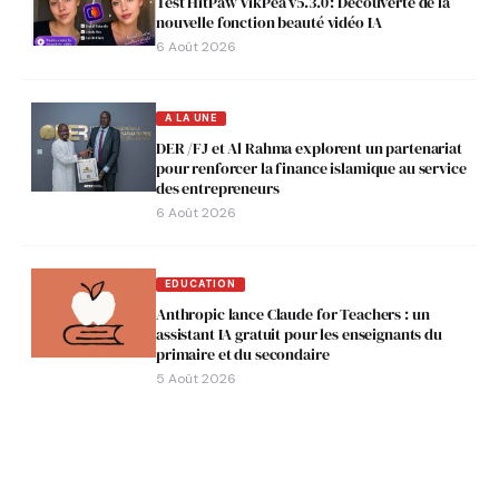
Test HitPaw VikPea v5.3.0 : Découverte de la
nouvelle fonction beauté vidéo IA
6 Août 2026
A LA UNE
DER /FJ et Al Rahma explorent un partenariat
pour renforcer la finance islamique au service
des entrepreneurs
6 Août 2026
EDUCATION
Anthropic lance Claude for Teachers : un
assistant IA gratuit pour les enseignants du
primaire et du secondaire
5 Août 2026