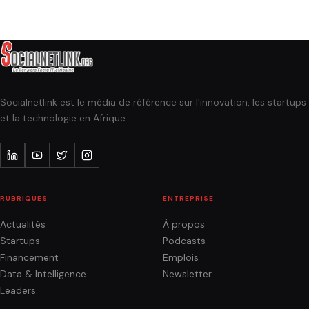
Socialnetlink est le média de référence sur l'innovation, les startups
et la technologie en Afrique.
RUBRIQUES
ENTREPRISE
Actualités
À propos
Startups
Podcasts
Financement
Emplois
Data & Intelligence
Newsletter
Leaders