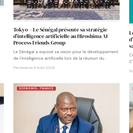
Tokyo – Le Sénégal présente sa stratégie
L
d’intelligence artificielle au Hiroshima AI
d
Process Friends Group
s
Le Sénégal a exposé sa vision pour le développement
C
de l’intelligence artificielle lors de la réunion du
C’
groupe…
Partenaires
·
4 Août 2026
So
ECONOMIE- FINANCE