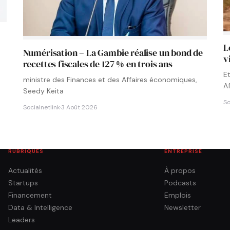
L
Numérisation – La Gambie réalise un bond de
v
recettes fiscales de 127 % en trois ans
E
ministre des Finances et des Affaires économiques,
A
Seedy Keita
So
Socialnetlink
·
3 Août 2026
RUBRIQUES
ENTREPRISE
Actualités
À propos
Startups
Podcasts
Financement
Emplois
Data & Intelligence
Newsletter
Leaders