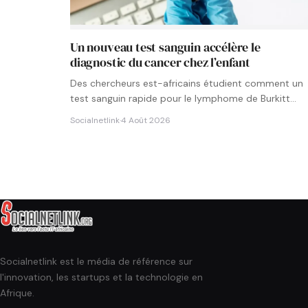
Un nouveau test sanguin accélère le
diagnostic du cancer chez l’enfant
Des chercheurs est-africains étudient comment un
test sanguin rapide pour le lymphome de Burkitt
pourrait être intégré aux…
Socialnetlink
·
4 Août 2026
Socialnetlink est le média de référence sur
l'innovation, les startups et la technologie en
Afrique.