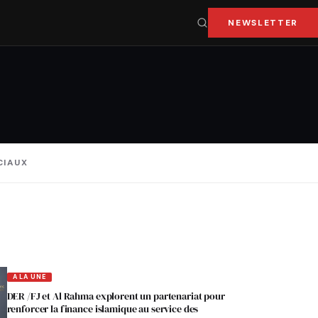
NEWSLETTER
CIAUX
A LA UNE
DER /FJ et Al Rahma explorent un partenariat pour
renforcer la finance islamique au service des