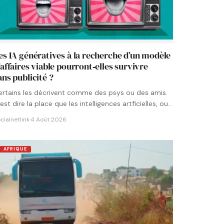
es IA génératives à la recherche d’un modèle
’affaires viable pourront‑elles survivre
ans publicité ?
ertains les décrivent comme des psys ou des amis.
est dire la place que les intelligences artficielles, ou…
cialnetlink
·
4 Août 2026
AFRIQUE