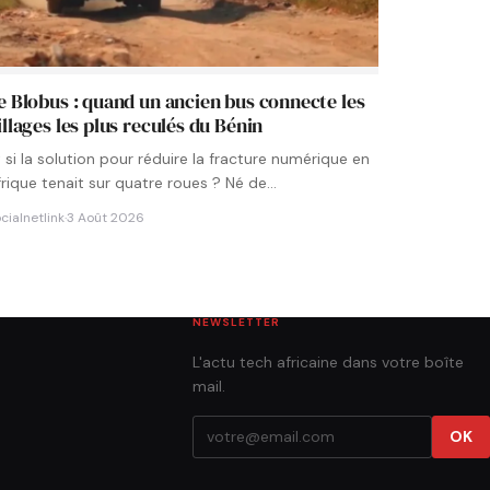
e Blobus : quand un ancien bus connecte les
illages les plus reculés du Bénin
t si la solution pour réduire la fracture numérique en
frique tenait sur quatre roues ? Né de…
cialnetlink
·
3 Août 2026
NEWSLETTER
L'actu tech africaine dans votre boîte
mail.
OK