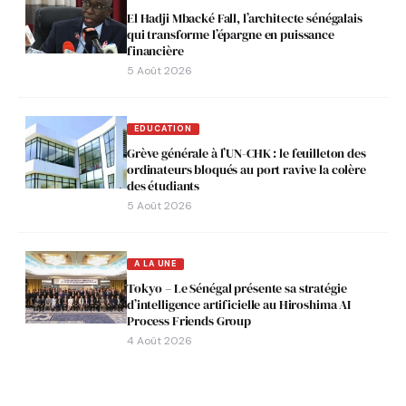
El Hadji Mbacké Fall, l’architecte sénégalais
qui transforme l’épargne en puissance
financière
5 Août 2026
EDUCATION
Grève générale à l’UN-CHK : le feuilleton des
ordinateurs bloqués au port ravive la colère
des étudiants
5 Août 2026
A LA UNE
Tokyo – Le Sénégal présente sa stratégie
d’intelligence artificielle au Hiroshima AI
Process Friends Group
4 Août 2026