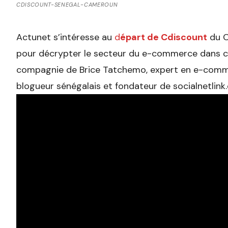
CDISCOUNT-SENEGAL-CAMEROUN
Actunet s’intéresse au
d
épart de Cdiscount
du C
pour décrypter le secteur du e-commerce dans ce
compagnie de Brice Tatchemo, expert en e-commerc
blogueur sénégalais et fondateur de socialnetlink