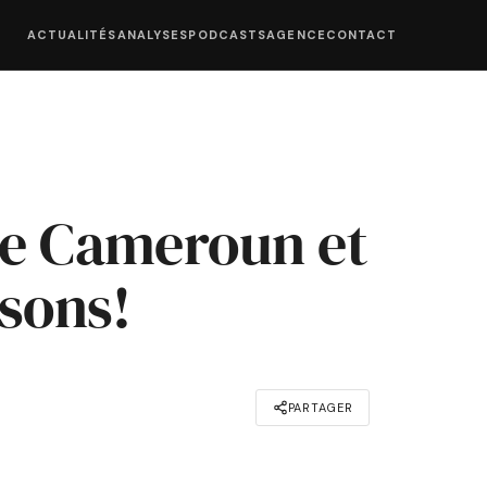
ACTUALITÉS
ANALYSES
PODCASTS
AGENCE
CONTACT
le Cameroun et
isons!
PARTAGER