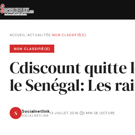
ACCUEIL
/
ACTUALITÉS
/
NON CLASSIFIÉ(E)
NON CLASSIFIÉ(E)
Cdiscount quitte 
le Senégal: Les ra
Socialnetlink
S
13 JUILLET 2016
·
1 MIN DE LECTURE
SOCIALNETLINK