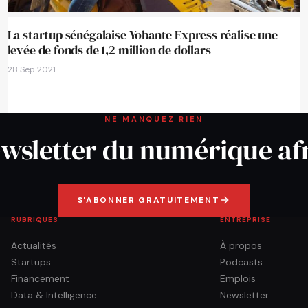
La startup sénégalaise Yobante Express réalise une
levée de fonds de 1,2 million de dollars
28 Sep 2021
NE MANQUEZ RIEN
wsletter du numérique af
S'ABONNER GRATUITEMENT
RUBRIQUES
ENTREPRISE
Actualités
À propos
Startups
Podcasts
Financement
Emplois
Data & Intelligence
Newsletter