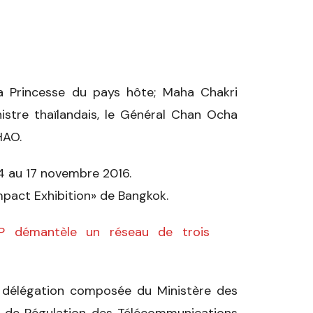
a Princesse du pays hôte; Maha Chakri
istre thaïlandais, le Général Chan Ocha
HAO.
4 au 17 novembre 2016.
mpact Exhibition» de Bangkok.
RTP démantèle un réseau de trois
e délégation composée du Ministère des
é de Régulation des Télécommunications