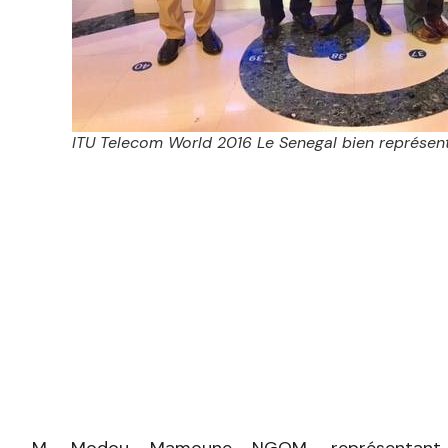
ITU Telecom World 2016 Le Senegal bien représent
M. Modou Mamoune NGOM, représentant