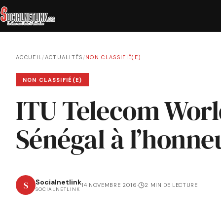
ACCUEIL
/
ACTUALITÉS
/
NON CLASSIFIÉ(E)
NON CLASSIFIÉ(E)
ITU Telecom Worl
Sénégal à l’honn
Socialnetlink
S
14 NOVEMBRE 2016
·
2 MIN DE LECTURE
SOCIALNETLINK