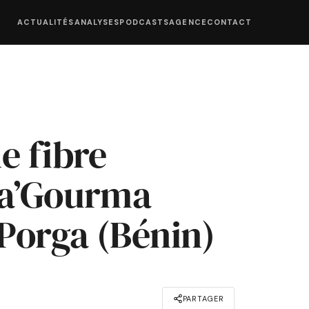
ACTUALITÉS
ANALYSES
PODCASTS
AGENCE
CONTACT
e fibre
da’Gourma
 Porga (Bénin)
PARTAGER