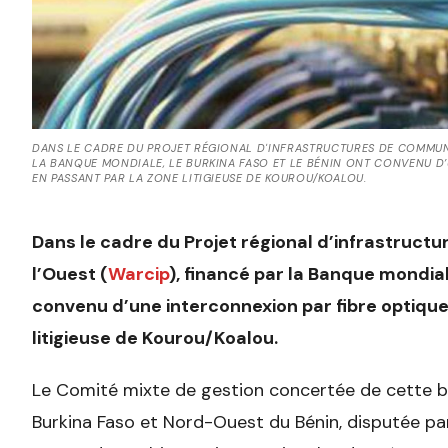
DANS LE CADRE DU PROJET RÉGIONAL D'INFRASTRUCTURES DE COMMUNI
LA BANQUE MONDIALE, LE BURKINA FASO ET LE BÉNIN ONT CONVENU D’
EN PASSANT PAR LA ZONE LITIGIEUSE DE KOUROU/KOALOU.
Dans le cadre du Projet régional d’infrastruct
l’Ouest (
Warcip
), financé par la Banque mondial
convenu d’une interconnexion par fibre optiqu
litigieuse de Kourou/Koalou.
Le Comité mixte de gestion concertée de cette ba
Burkina Faso et Nord-Ouest du Bénin, disputée pa