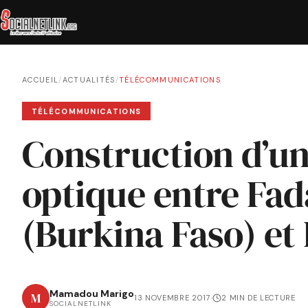
ACCUEIL
/
ACTUALITÉS
/
TÉLÉCOMMUNICATIONS
TÉLÉCOMMUNICATIONS
Construction d’un
optique entre Fa
(Burkina Faso) et
Mamadou Marigo
M
13 NOVEMBRE 2017
·
2 MIN DE LECTURE
SOCIALNETLINK