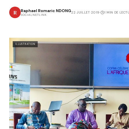
Raphael Romaric NDONG
R
22 JUILLET 2019
·
1 MIN DE LECT
SOCIALNETLINK
ILLUSTRATION