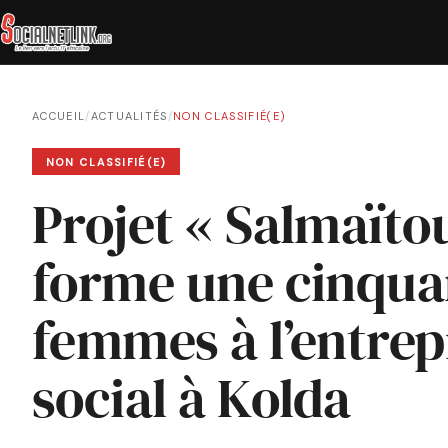
ACCUEIL
/
ACTUALITÉS
/
NON CLASSIFIÉ(E)
NON CLASSIFIÉ(E)
Projet « Salmaïtou
forme une cinqua
femmes à l’entrep
social à Kolda