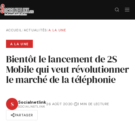
ACCUEIL
/
ACTUALITÉS
/
A LA UNE
A LA UNE
Bientôt le lancement de 2S
Mobile qui veut révolutionner
le marché de la téléphonie
Socialnetlink
S
26 AOÛT 2020
·
1 MIN DE LECTURE
SOCIALNETLINK
PARTAGER