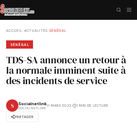
ACCUEIL
/
ACTUALITÉS
/
SÉNÉGAL
SÉNÉGAL
TDS-SA annonce un retour à
la normale imminent suite à
des incidents de service
Socialnetlink
S
11 MARS 2023
·
1 MIN DE LECTURE
SOCIALNETLINK
PARTAGER