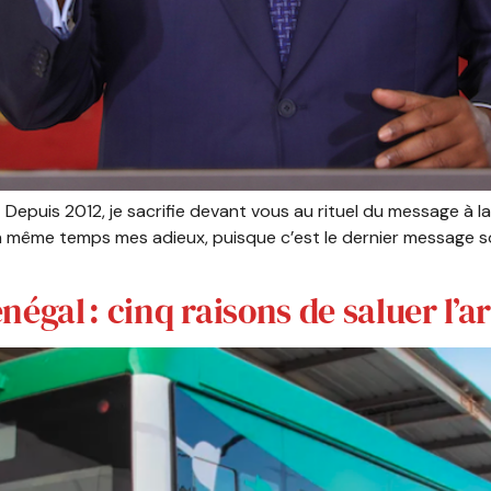
, Depuis 2012, je sacrifie devant vous au rituel du message à
 en même temps mes adieux, puisque c’est le dernier message s
égal : cinq raisons de saluer l’