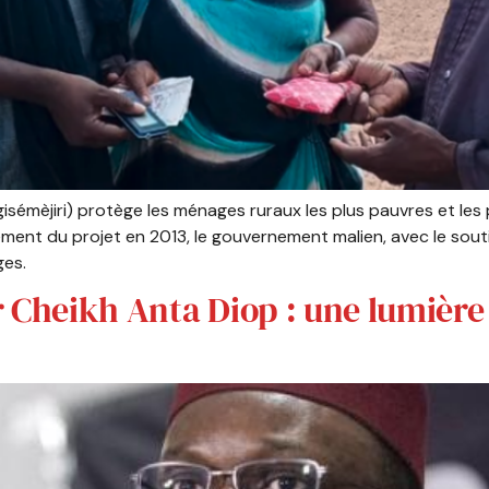
Jigisémèjiri) protège les ménages ruraux les plus pauvres et le
ement du projet en 2013, le gouvernement malien, avec le sou
ges.
 Cheikh Anta Diop : une lumière p