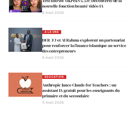
Test HitPaw VikPea v5.3.0 : Découverte de la
nouvelle fonction beauté vidéo IA
6 Août 2026
A LA UNE
DER /FJ et Al Rahma explorent un partenariat
pour renforcer la finance islamique au service
des entrepreneurs
6 Août 2026
EDUCATION
Anthropic lance Claude for Teachers : un
assistant IA gratuit pour les enseignants du
primaire et du secondaire
5 Août 2026