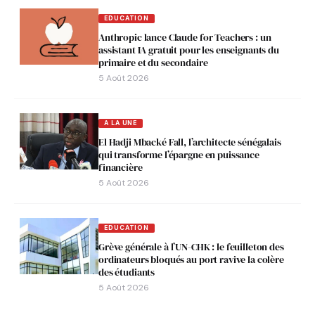
EDUCATION
Anthropic lance Claude for Teachers : un
assistant IA gratuit pour les enseignants du
primaire et du secondaire
5 Août 2026
A LA UNE
El Hadji Mbacké Fall, l’architecte sénégalais
qui transforme l’épargne en puissance
financière
5 Août 2026
EDUCATION
Grève générale à l’UN-CHK : le feuilleton des
ordinateurs bloqués au port ravive la colère
des étudiants
5 Août 2026