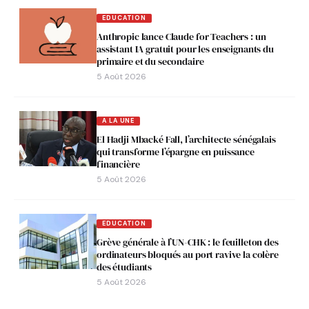
EDUCATION
Anthropic lance Claude for Teachers : un
assistant IA gratuit pour les enseignants du
primaire et du secondaire
5 Août 2026
A LA UNE
El Hadji Mbacké Fall, l’architecte sénégalais
qui transforme l’épargne en puissance
financière
5 Août 2026
EDUCATION
Grève générale à l’UN-CHK : le feuilleton des
ordinateurs bloqués au port ravive la colère
des étudiants
5 Août 2026