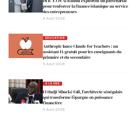
DER /FJ et Al Rahma explorent un partenariat
pour renforcer la finance islamique au service
des entrepreneurs
6 Août 2026
EDUCATION
Anthropic lance Claude for Teachers : un
assistant IA gratuit pour les enseignants du
primaire et du secondaire
5 Août 2026
A LA UNE
El Hadji Mbacké Fall, l’architecte sénégalais
qui transforme l’épargne en puissance
financière
5 Août 2026