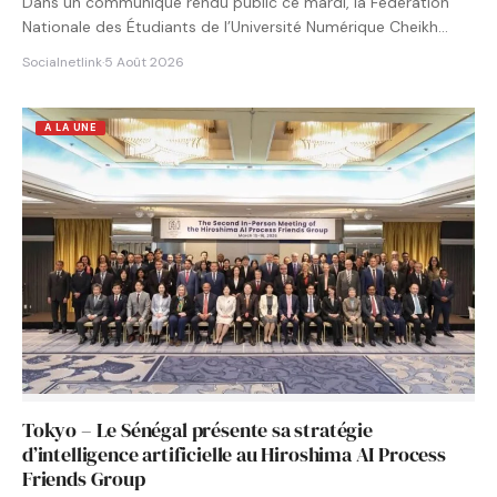
Dans un communiqué rendu public ce mardi, la Fédération
Nationale des Étudiants de l’Université Numérique Cheikh
Hamidou KANE…
Socialnetlink
·
5 Août 2026
A LA UNE
Tokyo – Le Sénégal présente sa stratégie
d’intelligence artificielle au Hiroshima AI Process
Friends Group