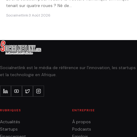
tenait sur quatre roues ? Né de…
Socialnetlink
·
3 Août 2026
Socialnetlink est le média de référence sur l'innovation, les startups
et la technologie en Afrique.
RUBRIQUES
ENTREPRISE
Actualités
À propos
Startups
Podcasts
Financement
Emplois