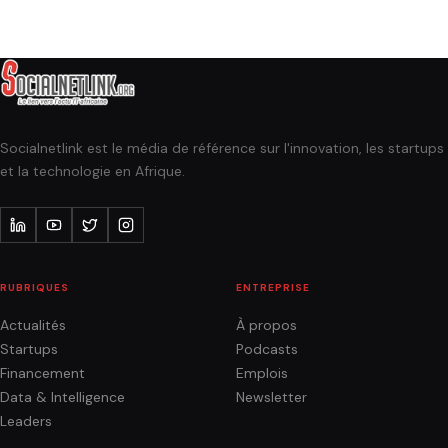
Socialnetlink est le média de référence sur l'innovation, les startups
et la technologie en Afrique.
RUBRIQUES
ENTREPRISE
Actualités
À propos
Startups
Podcasts
Financement
Emplois
Data & Intelligence
Newsletter
Leaders