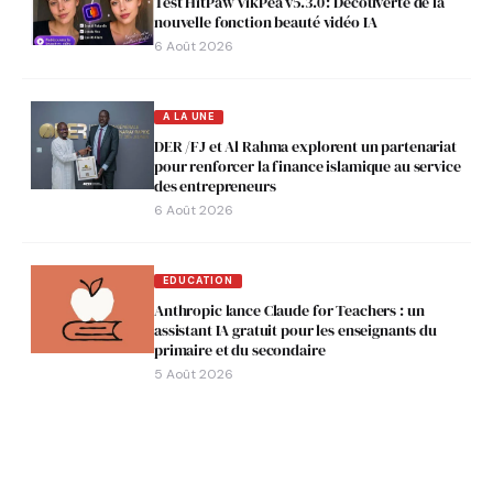
Test HitPaw VikPea v5.3.0 : Découverte de la
nouvelle fonction beauté vidéo IA
6 Août 2026
A LA UNE
DER /FJ et Al Rahma explorent un partenariat
pour renforcer la finance islamique au service
des entrepreneurs
6 Août 2026
EDUCATION
Anthropic lance Claude for Teachers : un
assistant IA gratuit pour les enseignants du
primaire et du secondaire
5 Août 2026