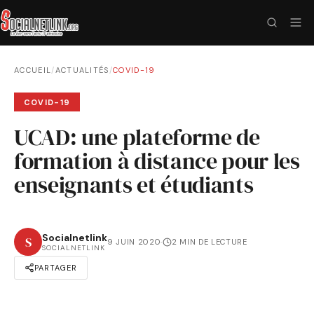
ACCUEIL
/
ACTUALITÉS
/
COVID-19
COVID-19
UCAD: une plateforme de
formation à distance pour les
enseignants et étudiants
Socialnetlink
S
9 JUIN 2020
·
2 MIN DE LECTURE
SOCIALNETLINK
PARTAGER