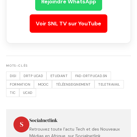
Rejoindre WhatsApp
Voir SNL TV sur YouTube
MOTS-CLÉS
DISI
DRTP UCAD
ETUDIANT
FAD-DRTP.UCAD.SN
FORMATION
MOOC
TÉLÉENSEIGNEMENT
TELETRAVAIL
TIC
UCAD
Socialnetlink
S
Retrouvez toute l'actu Tech et des Nouveaux
Médias en Afrique sur Socialnetlink.